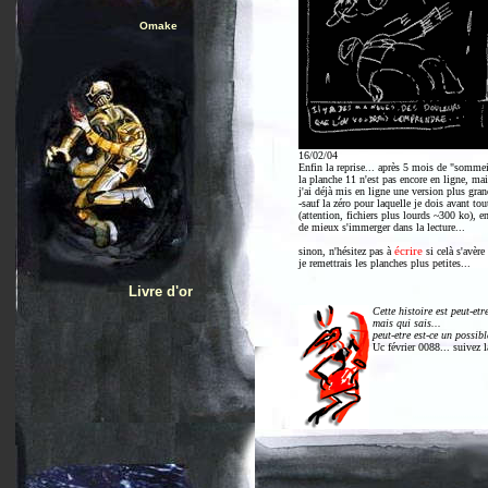
Omake
16/02/04
Enfin la reprise... après 5 mois de "sommeil
la planche 11 n'est pas encore en ligne, mais 
j'ai déjà mis en ligne une version plus gra
-sauf la zéro pour laquelle je dois avant tout 
(attention, fichiers plus lourds ~300 ko), e
de mieux s'immerger dans la lecture...
sinon, n'hésitez pas à
écrire
si celà s'avère
je remettrais les planches plus petites...
Livre d'or
Cette histoire est peut-etr
mais qui sais...
peut-etre est-ce un possible
Uc février 0088... suivez l