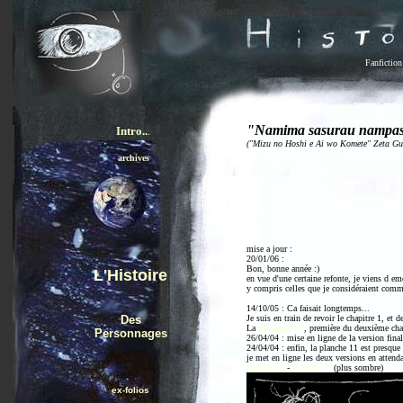
Fanfiction
"Namima sasurau nampase
Intro..
.
("Mizu no Hoshi e Ai wo Komete" Zeta G
archives
mise a jour :
20/01/06 :
Bon, bonne année :)
L'Histoire
en vue d'une certaine refonte, je viens d e
y compris celles que je considéraient comm
14/10/05 : Ca faisait longtemps...
Des
Je suis en train de revoir le chapitre 1, et d
La
planche 17
, première du deuxième chap
Personnages
26/04/04 : mise en ligne de la version fina
24/04/04 : enfin, la planche 11 est presque 
je met en ligne les deux versions en attenda
version a
-
version b
(plus sombre)
ex-folios