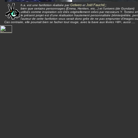
Gelweo
Joël Fauché;
h.a. est une fanfiction réalisée par
et
;
bien que certains personnages (Emma, Henken, etc...) et l'univers (de Gundam)
utilisés comme inspiration ont étés originellement crées par messieurs Y. Tomino et 
le présent projet est d'une réalisation hautement personnalisée (réinterprétée, per
l'auteur de cette fanfiction vous serait donc grée de ne pas emprunter d'images ou 
Cas contraire, elle pourrait bien se facher tout rouge, avec la bave aux lèvres >W<, aussi ....